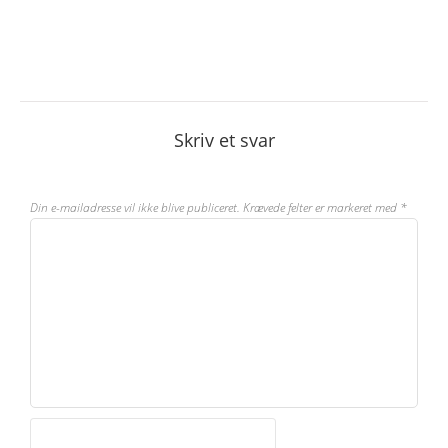
Skriv et svar
Din e-mailadresse vil ikke blive publiceret.
Krævede felter er markeret med
*