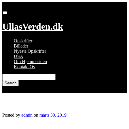
Skip
to
content
UllasVerden.dk
Opskrifter
Billeder
Nyeste Opskrifter
USA
Om Hjemmesiden
Kontakt Os
Search
for:
img_2274.jpg
Posted by
admin
on
marts 30, 2019