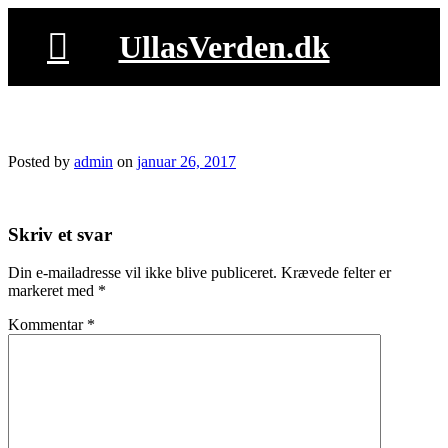
Skip
to
UllasVerden.dk
content
snapseed-86.jpg
Posted by
admin
on
januar 26, 2017
Skriv et svar
Din e-mailadresse vil ikke blive publiceret.
Krævede felter er
markeret med
*
Kommentar
*