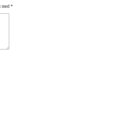
et med
*