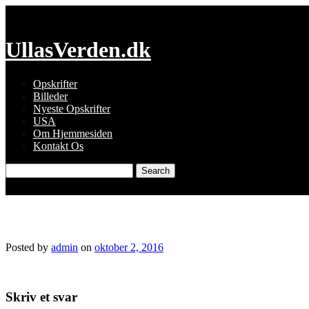
Skip
to
content
UllasVerden.dk
Opskrifter
Billeder
Nyeste Opskrifter
USA
Om Hjemmesiden
Kontakt Os
Search
for:
snapseed-27.jpg
Posted by
admin
on
oktober 2, 2016
Skriv et svar