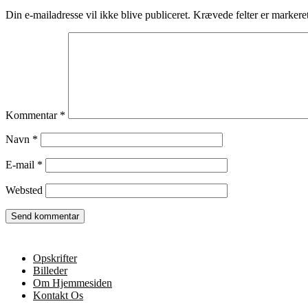
Din e-mailadresse vil ikke blive publiceret.
Krævede felter er marker
Kommentar
*
Navn
*
E-mail
*
Websted
Opskrifter
Billeder
Om Hjemmesiden
Kontakt Os