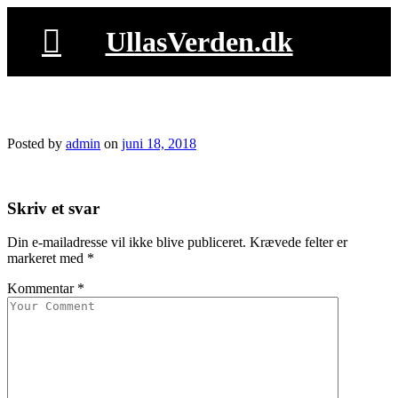
Skip
to
UllasVerden.dk
content
img_0755.jpg
Posted by
admin
on
juni 18, 2018
Skriv et svar
Din e-mailadresse vil ikke blive publiceret.
Krævede felter er
markeret med
*
Kommentar
*