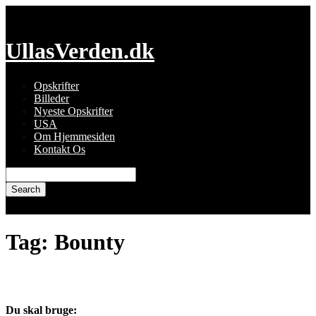
Skip
to
content
UllasVerden.dk
Opskrifter
Billeder
Nyeste Opskrifter
USA
Om Hjemmesiden
Kontakt Os
Search
for:
Tag:
Bounty
Bounty – fyld til fyldte chokolader
Du skal bruge: