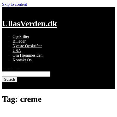
Skip to content
UllasVerden.dk
Opskrifter
Billeder
Nyeste Opskrifter
USA
Om Hjemmesiden
Kontakt Os
Search for:
Tag:
creme
Doughnuts – Boston Cream