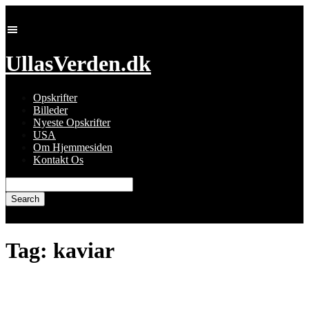
Skip
to
content
UllasVerden.dk
Opskrifter
Billeder
Nyeste Opskrifter
USA
Om Hjemmesiden
Kontakt Os
Search
for:
Tag:
kaviar
Frugt kaviar