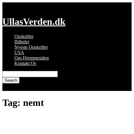
Skip
to
content
UllasVerden.dk
Opskrifter
Billeder
Nyeste Opskrifter
USA
Om Hjemmesiden
Kontakt Os
Search
for:
Tag:
nemt
Kokos cookies (uden æg og sukker)