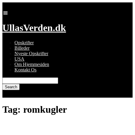
Skip
to
content
UllasVerden.dk
Opskrifter
Billeder
Nyeste Opskrifter
USA
Om Hjemmesiden
Kontakt Os
Search
for:
Tag:
romkugler
Romkugler