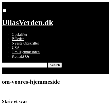
Skip
to
content
UllasVerden.dk
Opskrifter
Billeder
Nyeste Opskrifter
USA
Om Hjemmesiden
Kontakt Os
Search
for:
om-voores-hjemmeside
Skriv et svar