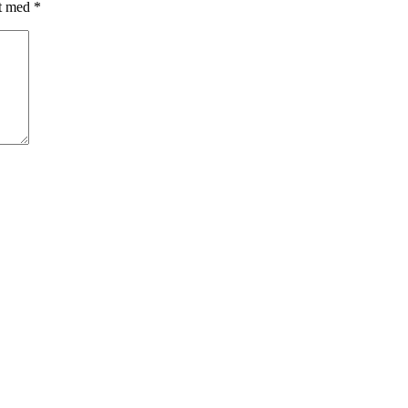
et med
*