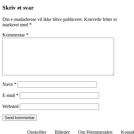
Skriv et svar
Din e-mailadresse vil ikke blive publiceret.
Krævede felter er
markeret med
*
Kommentar
*
Navn
*
E-mail
*
Websted
Opskrifter
Billeder
Om Hjemmesiden
Kontak