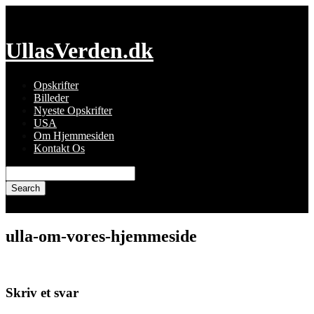
Skip
to
content
UllasVerden.dk
Opskrifter
Billeder
Nyeste Opskrifter
USA
Om Hjemmesiden
Kontakt Os
Search
for:
ulla-om-vores-hjemmeside
Skriv et svar