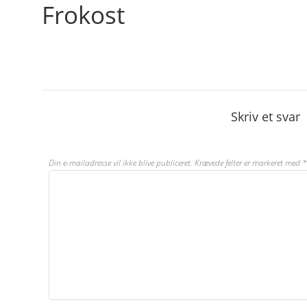
Frokost
Skriv et svar
Din e-mailadresse vil ikke blive publiceret.
Krævede felter er markeret med
*