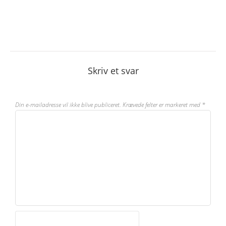
Skriv et svar
Din e-mailadresse vil ikke blive publiceret.
Krævede felter er markeret med
*