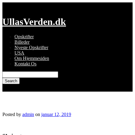
Skip
to
content
UllasVerden.dk
Opskrifter
Billeder
Nyeste Opskrifter
USA
Om Hjemmesiden
Kontakt Os
Search
for:
10798987712_img_4523-1.jpg
Posted by
admin
on
januar 12, 2019