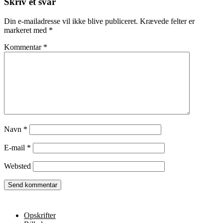
Skriv et svar
Din e-mailadresse vil ikke blive publiceret.
Krævede felter er
markeret med
*
Kommentar
*
Navn
*
E-mail
*
Websted
Opskrifter