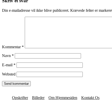
Skriv et svar
Din e-mailadresse vil ikke blive publiceret.
Krævede felter er marker
Kommentar
*
Navn
*
E-mail
*
Websted
Opskrifter
Billeder
Om Hjemmesiden
Kontakt Os