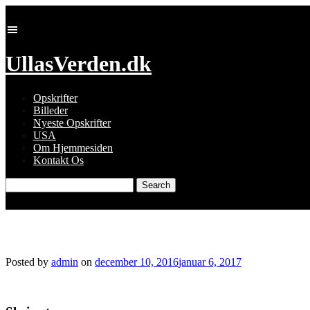
Skip
to
content
UllasVerden.dk
Opskrifter
Billeder
Nyeste Opskrifter
USA
Om Hjemmesiden
Kontakt Os
Search
for:
Brunkager.jpg
Posted by
admin
on
december 10, 2016
januar 6, 2017