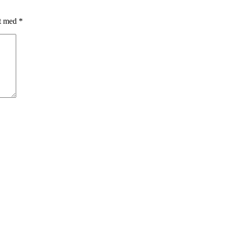
et med
*