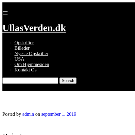
Skip
to
content
UllasVerden.dk
Opskrifter
Billeder
Nyeste Opskrifter
USA
Om Hjemmesiden
Kontakt Os
Search
for:
8839327267118031694_img_7207.jpg
Posted by
admin
on
september 1, 2019