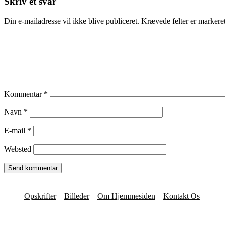
Skriv et svar
Din e-mailadresse vil ikke blive publiceret.
Krævede felter er marker
Kommentar
*
Navn
*
E-mail
*
Websted
Opskrifter
Billeder
Om Hjemmesiden
Kontakt Os