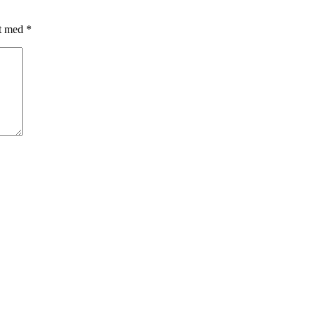
et med
*