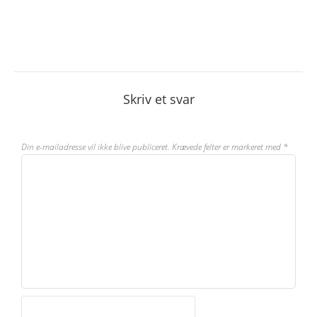
Skriv et svar
Din e-mailadresse vil ikke blive publiceret.
Krævede felter er markeret med
*