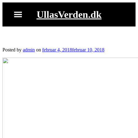
Skip
to
UllasVerden.dk
content
Chilli cheesetops
Posted by
admin
on
februar 4, 2018
februar 10, 2018