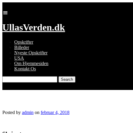
Skip
to
content
UllasVerden.dk
Opskrifter
Billeder
Nyeste Opskrifter
USA
Om Hjemmesiden
Kontakt Os
Search
for:
4392618448_img_2370.jpg
Posted by
admin
on
februar 4, 2018