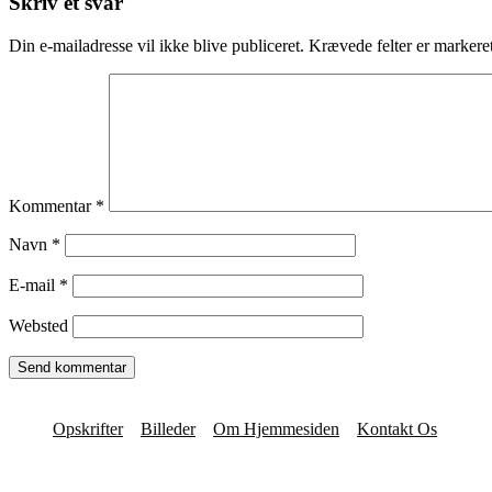
Skriv et svar
Din e-mailadresse vil ikke blive publiceret.
Krævede felter er marker
Kommentar
*
Navn
*
E-mail
*
Websted
Opskrifter
Billeder
Om Hjemmesiden
Kontakt Os