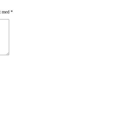
et med
*