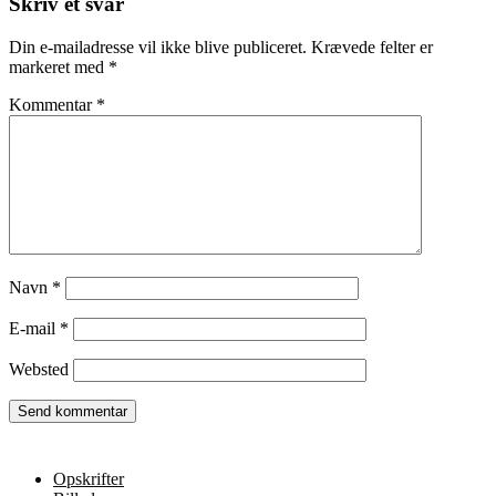
Skriv et svar
Din e-mailadresse vil ikke blive publiceret.
Krævede felter er
markeret med
*
Kommentar
*
Navn
*
E-mail
*
Websted
Opskrifter