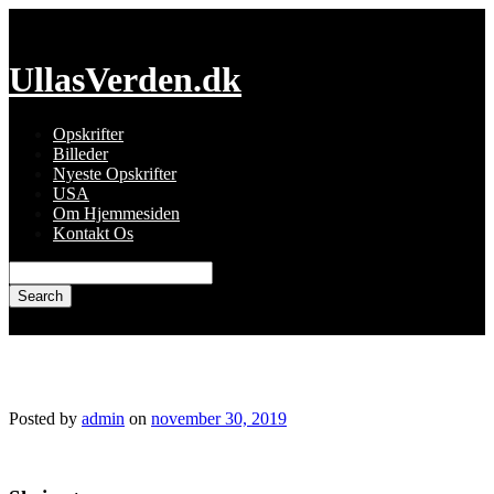
Skip
to
content
UllasVerden.dk
Opskrifter
Billeder
Nyeste Opskrifter
USA
Om Hjemmesiden
Kontakt Os
Search
for:
img_5852-1.jpg
Posted by
admin
on
november 30, 2019