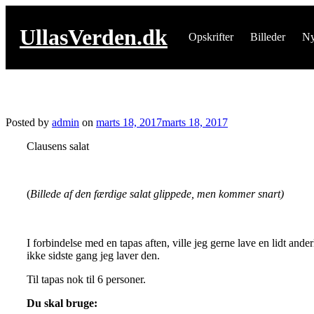
Skip
to
UllasVerden.dk
content
Opskrifter
Billeder
Ny
Clausens salat
Posted by
admin
on
marts 18, 2017
marts 18, 2017
Clausens salat
(
Billede af den færdige salat glippede, men kommer snart)
I forbindelse med en tapas aften, ville jeg gerne lave en lidt and
ikke sidste gang jeg laver den.
Til tapas nok til 6 personer.
Du skal bruge: