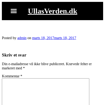
Skip
to
UllasVerden.dk
content
clausens_salat.jpg
Posted by
admin
on
marts 18, 2017
marts 18, 2017
Skriv et svar
Din e-mailadresse vil ikke blive publiceret.
Krævede felter er
markeret med
*
Kommentar
*