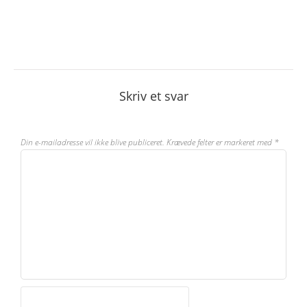
Skriv et svar
Din e-mailadresse vil ikke blive publiceret.
Krævede felter er markeret med
*