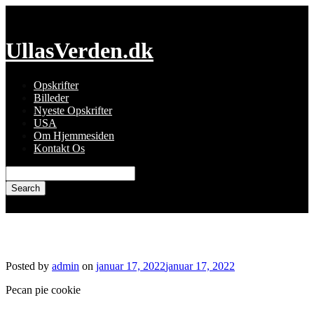
Skip
to
content
UllasVerden.dk
Opskrifter
Billeder
Nyeste Opskrifter
USA
Om Hjemmesiden
Kontakt Os
Search
for:
Crumbl cookies – pecan pie
Posted by
admin
on
januar 17, 2022
januar 17, 2022
Pecan pie cookie