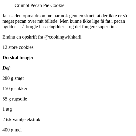
Crumbl Pecan Pie Cookie
Jaja – den opmærksomme har nok gennemskuet, at der ikke er så
meget pecan over mit billede. Men kunne ikke lige få fat i pecan
nødder – så brugte hasselnødder – og det fungere super fint.
Endnu en opskrift fra @cookingwithkarli
12 store cookies
Du skal bruge:
Dej
:
280 g smør
150 g sukker
55 g rapsolie
1 æg
2 tsk vanilje ekstrakt
400 g mel