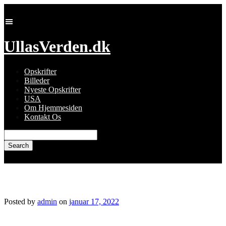
Skip
to
content
UllasVerden.dk
Opskrifter
Billeder
Nyeste Opskrifter
USA
Om Hjemmesiden
Kontakt Os
Search
for:
img_9041.jpg
Posted by
admin
on
januar 17, 2022