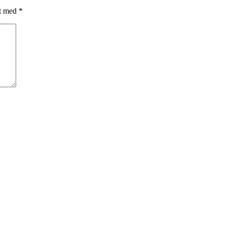
et med
*