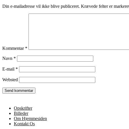
Din e-mailadresse vil ikke blive publiceret.
Krævede felter er marker
Kommentar
*
Navn
*
E-mail
*
Websted
Opskrifter
Billeder
Om Hjemmesiden
Kontakt Os