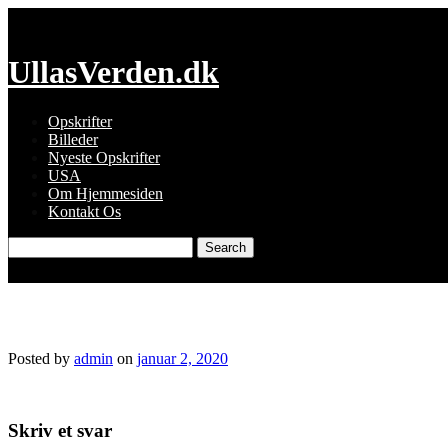
Skip
to
content
UllasVerden.dk
Opskrifter
Billeder
Nyeste Opskrifter
USA
Om Hjemmesiden
Kontakt Os
Search
for:
img_8109.jpg
Posted by
admin
on
januar 2, 2020
Skriv et svar