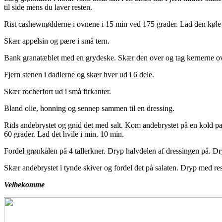
til side mens du laver resten.
Rist cashewnødderne i ovnene i 15 min ved 175 grader. Lad den køle 
Skær appelsin og pære i små tern.
Bank granatæblet med en grydeske. Skær den over og tag kernerne over
Fjern stenen i dadlerne og skær hver ud i 6 dele.
Skær rocherfort ud i små firkanter.
Bland olie, honning og sennep sammen til en dressing.
Rids andebrystet og gnid det med salt. Kom andebrystet på en kold pa
60 grader. Lad det hvile i min. 10 min.
Fordel grønkålen på 4 tallerkner. Dryp halvdelen af dressingen på. Dr
Skær andebrystet i tynde skiver og fordel det på salaten. Dryp med res
Velbekomme