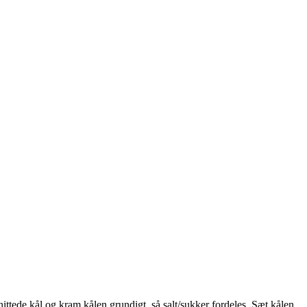
 snittede kål og kram kålen grundigt, så salt/sukker fordeles. Sæt kålen