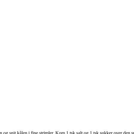
ken og snit kålen i fine strimler. Kom 1 tsk salt og 1 tsk sukker over den