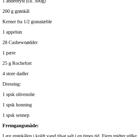
1 andebryst (ca. 300g)
200 g grønkål
Kerner fra 1/2 granatæble
1 appelsin
28 Cashewnødder
1 pære
25 g Rochefort
4 store dadler
Dressing:
1 spsk olivenolie
1 spsk honning
1 spsk sennep
Fremgangsmåde:
Læg grønkålen i koldt vand tilsat salt i en times tid. Fjern midter stil