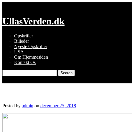
Skip
to
content
UllasVerden.dk
Opskrifter
Billeder
Nyeste Opskrifter
USA
Om Hjemmesiden
Kontakt Os
Search
for:
Grønkålssalat med andebryst
Posted by
admin
on
december 25, 2018