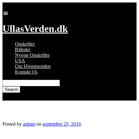
Skip
to
content
UllasVerden.dk
Opskrifter
Billeder
Nyeste Opskrifter
USA
Om Hjemmesiden
Kontakt Os
Search
for:
img_3137.jpg
Posted by
admin
on
september 25, 2016