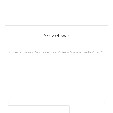
Skriv et svar
Din e-mailadresse vil ikke blive publiceret.
Krævede felter er markeret med
*