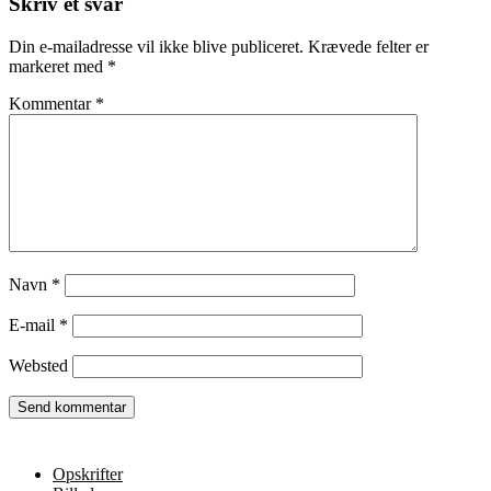
Skriv et svar
Din e-mailadresse vil ikke blive publiceret.
Krævede felter er
markeret med
*
Kommentar
*
Navn
*
E-mail
*
Websted
Opskrifter