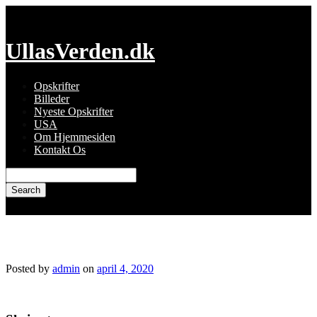
Skip
to
content
UllasVerden.dk
Opskrifter
Billeder
Nyeste Opskrifter
USA
Om Hjemmesiden
Kontakt Os
Search
for:
img_6966.jpg
Posted by
admin
on
april 4, 2020