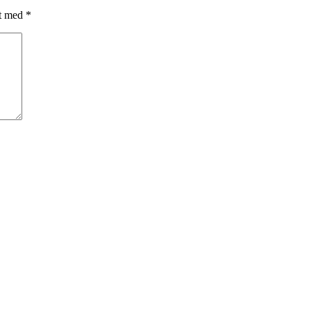
et med
*