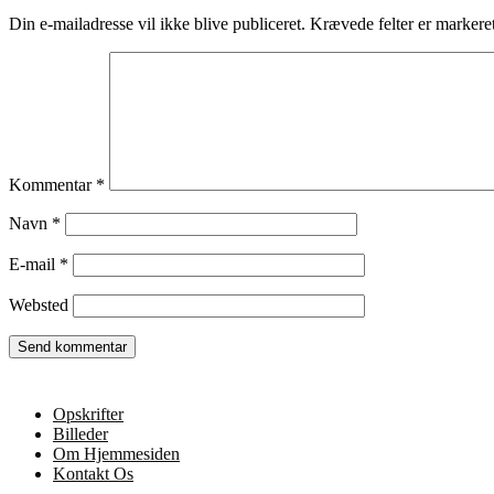
Din e-mailadresse vil ikke blive publiceret.
Krævede felter er marker
Kommentar
*
Navn
*
E-mail
*
Websted
Opskrifter
Billeder
Om Hjemmesiden
Kontakt Os