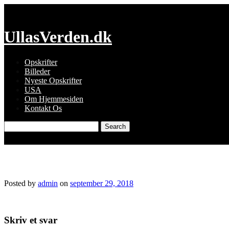
Skip
to
content
UllasVerden.dk
Opskrifter
Billeder
Nyeste Opskrifter
USA
Om Hjemmesiden
Kontakt Os
Search
for:
4499721312_img_3741.jpg
Posted by
admin
on
september 29, 2018
Skriv et svar