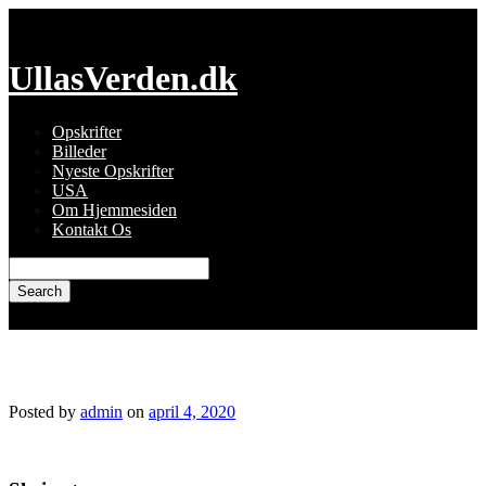
Skip
to
content
UllasVerden.dk
Opskrifter
Billeder
Nyeste Opskrifter
USA
Om Hjemmesiden
Kontakt Os
Search
for:
img_6949.jpg
Posted by
admin
on
april 4, 2020