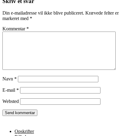
Skriv et svar
Din e-mailadresse vil ikke blive publiceret.
Krævede felter er
markeret med
*
Kommentar
*
Navn
*
E-mail
*
Websted
Opskrifter