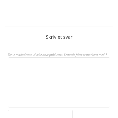
Skriv et svar
Din e-mailadresse vil ikke blive publiceret.
Krævede felter er markeret med
*