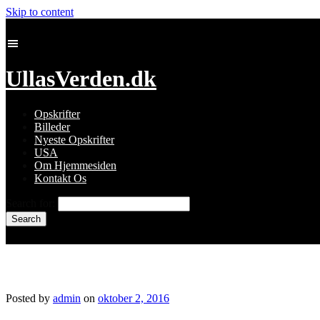
Skip to content
UllasVerden.dk
Opskrifter
Billeder
Nyeste Opskrifter
USA
Om Hjemmesiden
Kontakt Os
Search for:
snapseed-23.jpg
Posted by
admin
on
oktober 2, 2016