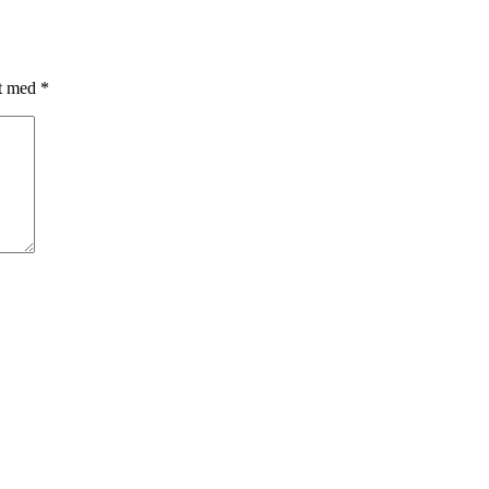
et med
*