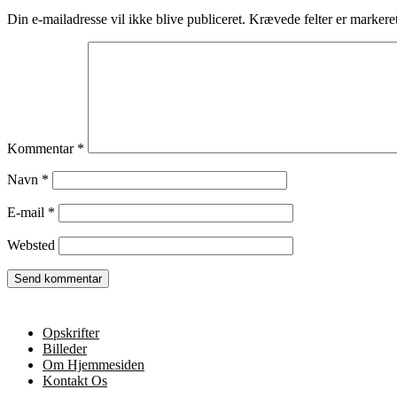
Din e-mailadresse vil ikke blive publiceret.
Krævede felter er marker
Kommentar
*
Navn
*
E-mail
*
Websted
Opskrifter
Billeder
Om Hjemmesiden
Kontakt Os