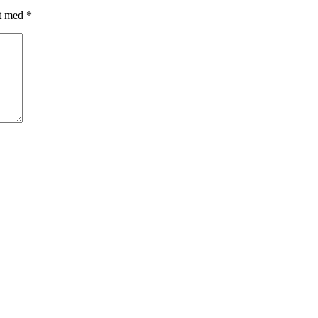
et med
*