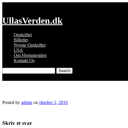
Skip
to
content
UllasVerden.dk
Opskrifter
Billeder
Nyeste Opskrifter
USA
Om Hjemmesiden
Kontakt Os
Search
for:
snapseed-25.jpg
Posted by
admin
on
oktober 2, 2016
Skriv et svar