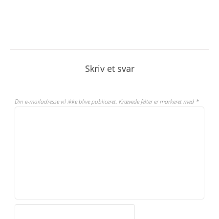
Skriv et svar
Din e-mailadresse vil ikke blive publiceret.
Krævede felter er markeret med
*