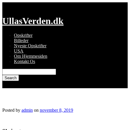
Skip
to
content
UllasVerden.dk
Opskrifter
Billeder
Nyeste Opskrifter
USA
Om Hjemmesiden
Kontakt Os
Search
for:
img_5617.jpg
Posted by
admin
on
november 8, 2019