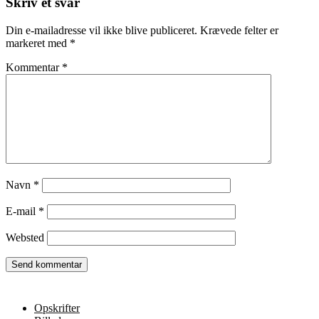
Skriv et svar
Din e-mailadresse vil ikke blive publiceret.
Krævede felter er
markeret med
*
Kommentar
*
Navn
*
E-mail
*
Websted
Opskrifter