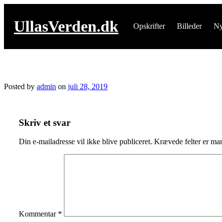
Skip
to
UllasVerden.dk
content
Opskrifter
Billeder
Ny
img_4186-1.jpg
Posted by
admin
on
juli 28, 2019
Skriv et svar
Din e-mailadresse vil ikke blive publiceret.
Krævede felter er ma
Kommentar
*