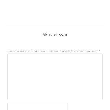
Skriv et svar
Din e-mailadresse vil ikke blive publiceret.
Krævede felter er markeret med
*