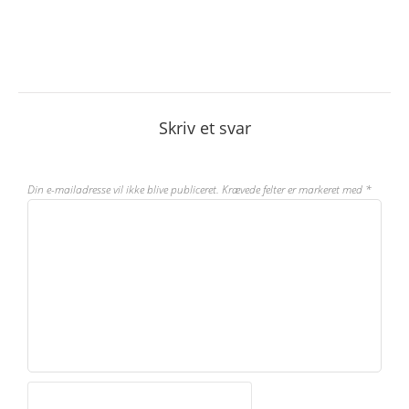
Skriv et svar
Din e-mailadresse vil ikke blive publiceret.
Krævede felter er markeret med
*