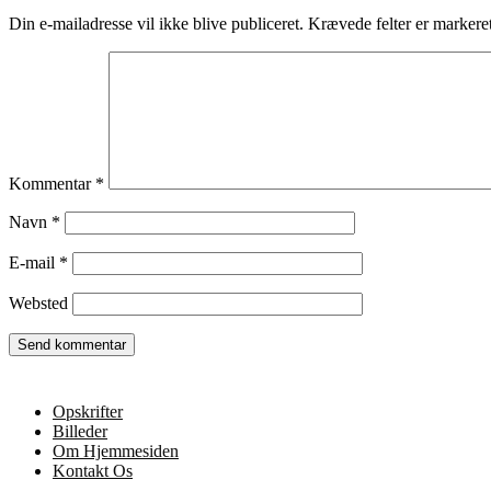
Din e-mailadresse vil ikke blive publiceret.
Krævede felter er marker
Kommentar
*
Navn
*
E-mail
*
Websted
Opskrifter
Billeder
Om Hjemmesiden
Kontakt Os