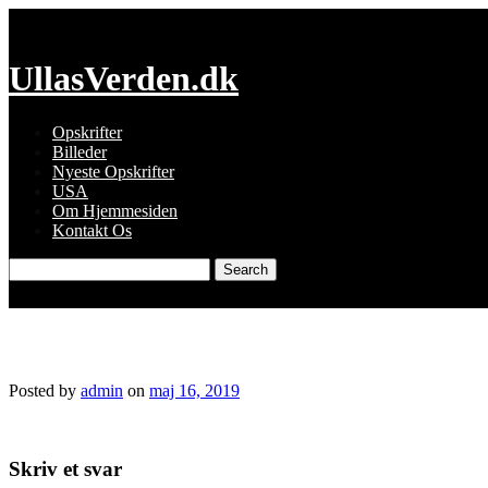
Skip
to
content
UllasVerden.dk
Opskrifter
Billeder
Nyeste Opskrifter
USA
Om Hjemmesiden
Kontakt Os
Search
for:
4587700320116659316_img_5248.jpg
Posted by
admin
on
maj 16, 2019
Skriv et svar