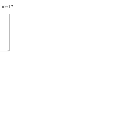
et med
*