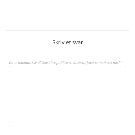
Skriv et svar
Din e-mailadresse vil ikke blive publiceret.
Krævede felter er markeret med
*