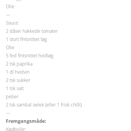
Olie
—
Sauce:
2 dåser hakkede tomater
1 stort fintsnittet løg
Olie
5 fed fintsnittet hvidløg
2 tsk paprika
1 dl hvidvin
2 tsk sukker
1 tsk salt
peber
2 tsk sambal oelek (eller 1 frisk chilli)
—
Fremgangsmåde:
Kødboller: