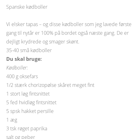
Spanske kødboller
Vi elsker tapas – og disse kødboller som jeg lavede første
gang til nytår er 100% på bordet også næste gang. De er
dejligt krydrede og smager skønt.
35-40 små kødboller
Du skal bruge:
Kødboller:
400 g oksefars
1/2 stærk chorizopølse skåret meget fint
1 stort løg fintsnittet
5 fed hvidløg fintsnittet
5 spsk hakket persille
1 æg
3 tsk røget paprika
salt og peber