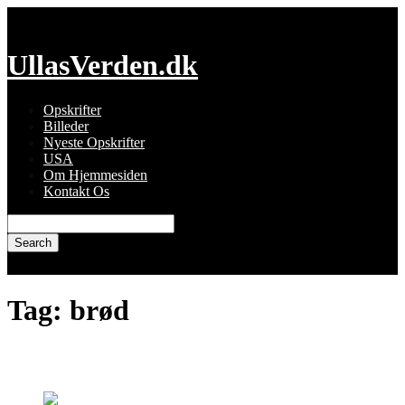
Skip
to
content
UllasVerden.dk
Opskrifter
Billeder
Nyeste Opskrifter
USA
Om Hjemmesiden
Kontakt Os
Search
for:
Tag:
brød
Tigelle – italienske pandebrød