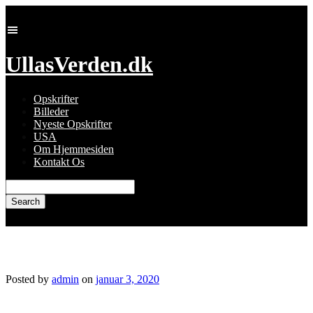
Skip
to
content
UllasVerden.dk
Opskrifter
Billeder
Nyeste Opskrifter
USA
Om Hjemmesiden
Kontakt Os
Search
for:
img_8106.jpg
Posted by
admin
on
januar 3, 2020