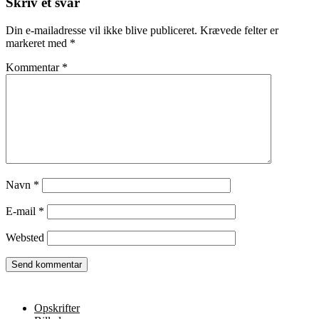
Skriv et svar
Din e-mailadresse vil ikke blive publiceret.
Krævede felter er
markeret med
*
Kommentar
*
Navn
*
E-mail
*
Websted
Opskrifter