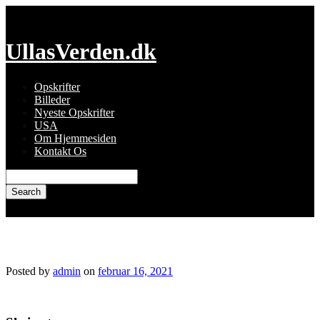
Skip
to
content
UllasVerden.dk
Opskrifter
Billeder
Nyeste Opskrifter
USA
Om Hjemmesiden
Kontakt Os
Search
for:
img_3231.jpg
Posted by
admin
on
februar 16, 2021