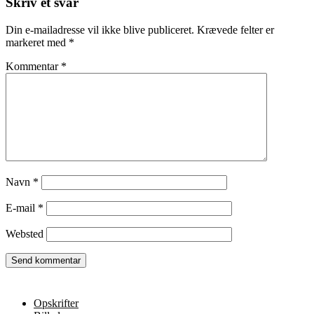
Skriv et svar
Din e-mailadresse vil ikke blive publiceret.
Krævede felter er
markeret med
*
Kommentar
*
Navn
*
E-mail
*
Websted
Opskrifter