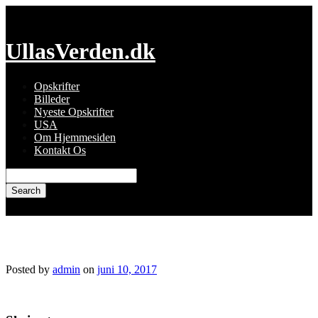
Skip
to
content
UllasVerden.dk
Opskrifter
Billeder
Nyeste Opskrifter
USA
Om Hjemmesiden
Kontakt Os
Search
for:
snapseed-110.jpg
Posted by
admin
on
juni 10, 2017