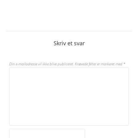
Skriv et svar
Din e-mailadresse vil ikke blive publiceret.
Krævede felter er markeret med
*